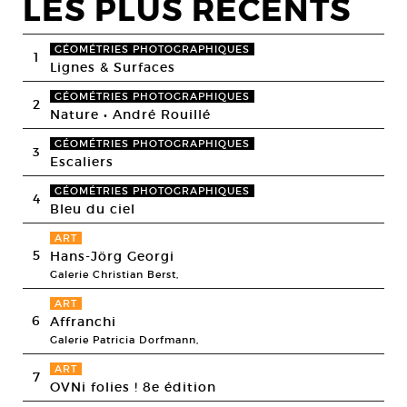
LES PLUS RECENTS
GÉOMÉTRIES PHOTOGRAPHIQUES
1
Lignes & Surfaces
GÉOMÉTRIES PHOTOGRAPHIQUES
2
Nature • André Rouillé
GÉOMÉTRIES PHOTOGRAPHIQUES
3
Escaliers
GÉOMÉTRIES PHOTOGRAPHIQUES
4
Bleu du ciel
ART
5
Hans-Jörg Georgi
Galerie Christian Berst,
ART
6
Affranchi
Galerie Patricia Dorfmann,
ART
7
OVNi folies ! 8e édition