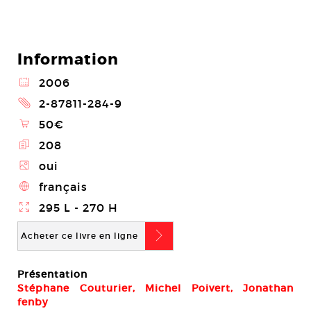
Information
@
2006
2
2-87811-284-9
\
50€
E
208
Z
oui
4
français
}
295 L - 270 H
b
Acheter ce livre en ligne
Présentation
Stéphane Couturier, Michel Poivert, Jonathan
fenby