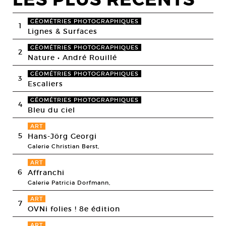
GÉOMÉTRIES PHOTOGRAPHIQUES
1
Lignes & Surfaces
GÉOMÉTRIES PHOTOGRAPHIQUES
2
Nature • André Rouillé
GÉOMÉTRIES PHOTOGRAPHIQUES
3
Escaliers
GÉOMÉTRIES PHOTOGRAPHIQUES
4
Bleu du ciel
ART
5
Hans-Jörg Georgi
Galerie Christian Berst,
ART
6
Affranchi
Galerie Patricia Dorfmann,
ART
7
OVNi folies ! 8e édition
ART