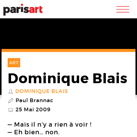
m
ART
Dominique Blais
DOMINIQUE BLAIS
S
Paul Brannac
P
25 Mai 2009
@
— Mais il n’y a rien à voir !
— Eh bien… non.