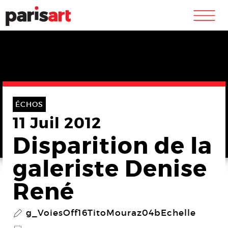
m
ÉCHOS
11 Juil 2012
Disparition de la
galeriste Denise
René
g_VoiesOff16TitoMouraz04bEchelle
P