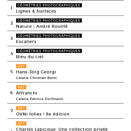
GÉOMÉTRIES PHOTOGRAPHIQUES
1
Lignes & Surfaces
GÉOMÉTRIES PHOTOGRAPHIQUES
2
Nature • André Rouillé
GÉOMÉTRIES PHOTOGRAPHIQUES
3
Escaliers
GÉOMÉTRIES PHOTOGRAPHIQUES
4
Bleu du ciel
ART
5
Hans-Jörg Georgi
Galerie Christian Berst,
ART
6
Affranchi
Galerie Patricia Dorfmann,
ART
7
OVNi folies ! 8e édition
ART
Charles Lapicque. Une collection privée