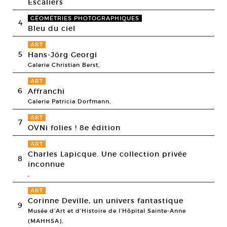
Escaliers
GÉOMÉTRIES PHOTOGRAPHIQUES
4
Bleu du ciel
ART
5
Hans-Jörg Georgi
Galerie Christian Berst,
ART
6
Affranchi
Galerie Patricia Dorfmann,
ART
7
OVNi folies ! 8e édition
ART
Charles Lapicque. Une collection privée
8
inconnue
,
ART
Corinne Deville, un univers fantastique
9
Musée d’Art et d’Histoire de l’Hôpital Sainte-Anne
(MAHHSA),