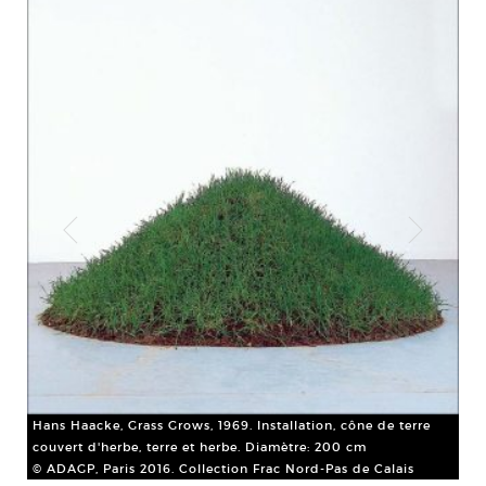
e
Hans Haacke, Grass Grows, 1969. Installation, cône de terre
All
couvert d'herbe, terre et herbe. Diamètre: 200 cm
Col
© ADAGP, Paris 2016. Collection Frac Nord-Pas de Calais