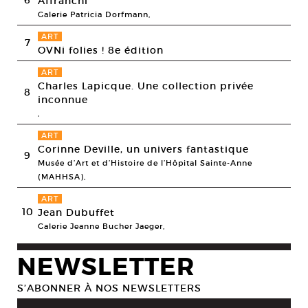
6
Affranchi
Galerie Patricia Dorfmann,
ART
7
OVNi folies ! 8e édition
ART
Charles Lapicque. Une collection privée
8
inconnue
,
ART
Corinne Deville, un univers fantastique
9
Musée d’Art et d’Histoire de l’Hôpital Sainte-Anne
(MAHHSA),
ART
10
Jean Dubuffet
Galerie Jeanne Bucher Jaeger,
NEWSLETTER
S’ABONNER À NOS NEWSLETTERS