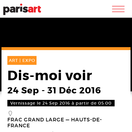
m
ART |
EXPO
Dis-moi voir
24 Sep
-
31 Déc 2016
Vernissage le 24 Sep 2016 à partir de 05:00
_
FRAC GRAND LARGE — HAUTS-DE-
FRANCE