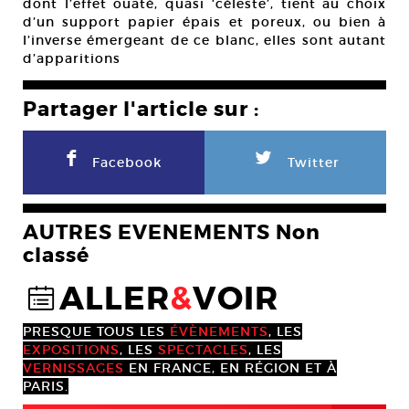
dont l’effet ouaté, quasi ‘céleste’, tient au choix
d’un support papier épais et poreux, ou bien à
l’inverse émergeant de ce blanc, elles sont autant
d’apparitions
Partager l'article sur :
F
L
Facebook
Twitter
AUTRES EVENEMENTS Non
classé
ALLER
&
VOIR
@
PRESQUE TOUS LES
ÉVÈNEMENTS
, LES
EXPOSITIONS
, LES
SPECTACLES
, LES
VERNISSAGES
EN FRANCE, EN RÉGION ET À
PARIS.