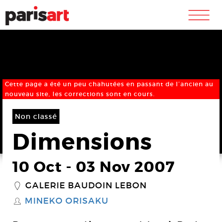
m
Cette page a été un peu chahutées en passant de l’ancien au
nouveau site, les corrections sont en cours.
Non classé
Dimensions
10 Oct
-
03 Nov 2007
GALERIE BAUDOIN LEBON
_
MINEKO ORISAKU
S