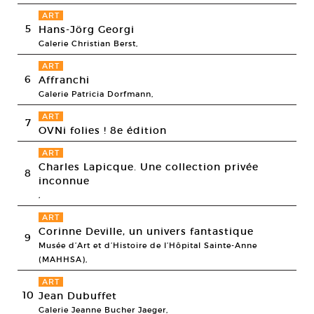
ART
5
Hans-Jörg Georgi
Galerie Christian Berst,
ART
6
Affranchi
Galerie Patricia Dorfmann,
ART
7
OVNi folies ! 8e édition
ART
Charles Lapicque. Une collection privée
8
inconnue
,
ART
Corinne Deville, un univers fantastique
9
Musée d’Art et d’Histoire de l’Hôpital Sainte-Anne
(MAHHSA),
ART
10
Jean Dubuffet
Galerie Jeanne Bucher Jaeger,