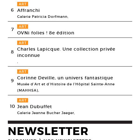
ART
6
Affranchi
Galerie Patricia Dorfmann,
ART
7
OVNi folies ! 8e édition
ART
Charles Lapicque. Une collection privée
8
inconnue
,
ART
Corinne Deville, un univers fantastique
9
Musée d’Art et d’Histoire de l’Hôpital Sainte-Anne
(MAHHSA),
ART
10
Jean Dubuffet
Galerie Jeanne Bucher Jaeger,
NEWSLETTER