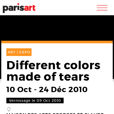
m
ART |
EXPO
Different colors
made of tears
10 Oct
-
24 Déc 2010
Vernissage le 09 Oct 2010
_