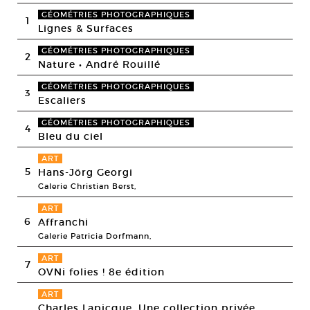
GÉOMÉTRIES PHOTOGRAPHIQUES
1
Lignes & Surfaces
GÉOMÉTRIES PHOTOGRAPHIQUES
2
Nature • André Rouillé
GÉOMÉTRIES PHOTOGRAPHIQUES
3
Escaliers
GÉOMÉTRIES PHOTOGRAPHIQUES
4
Bleu du ciel
ART
5
Hans-Jörg Georgi
Galerie Christian Berst,
ART
6
Affranchi
Galerie Patricia Dorfmann,
ART
7
OVNi folies ! 8e édition
ART
Charles Lapicque. Une collection privée