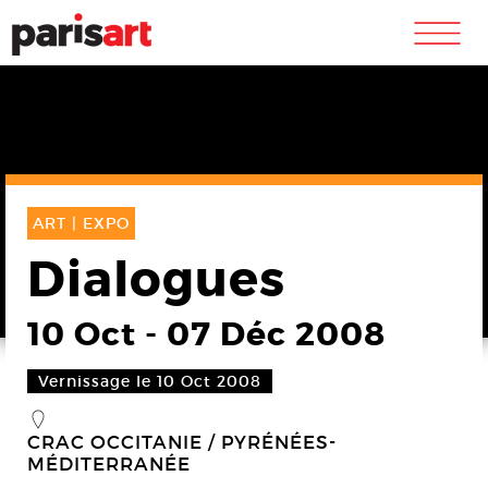
m
ART |
EXPO
Dialogues
10 Oct
-
07 Déc 2008
Vernissage le 10 Oct 2008
_
CRAC OCCITANIE / PYRÉNÉES-
MÉDITERRANÉE