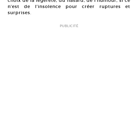
choix de la légèreté, du hasard, de l’humour, si ce
n’est de l’insolence pour créer ruptures et
surprises.
PUBLICITÉ