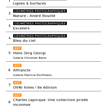
1
Lignes & Surfaces
GÉOMÉTRIES PHOTOGRAPHIQUES
2
Nature • André Rouillé
GÉOMÉTRIES PHOTOGRAPHIQUES
3
Escaliers
GÉOMÉTRIES PHOTOGRAPHIQUES
4
Bleu du ciel
ART
5
Hans-Jörg Georgi
Galerie Christian Berst,
ART
6
Affranchi
Galerie Patricia Dorfmann,
ART
7
OVNi folies ! 8e édition
ART
Charles Lapicque. Une collection privée
8
inconnue