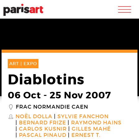
m
ART |
EXPO
Diablotins
06 Oct
-
25 Nov 2007
FRAC NORMANDIE CAEN
_
NOËL DOLLA
SYLVIE FANCHON
S
BERNARD FRIZE
RAYMOND HAINS
CARLOS KUSNIR
GILLES MAHÉ
PASCAL PINAUD
ERNEST T.