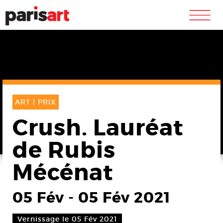
m
ART |
PRIX
Crush. Lauréat
de Rubis
Mécénat
05 Fév
-
05 Fév 2021
Vernissage le 05 Fév 2021