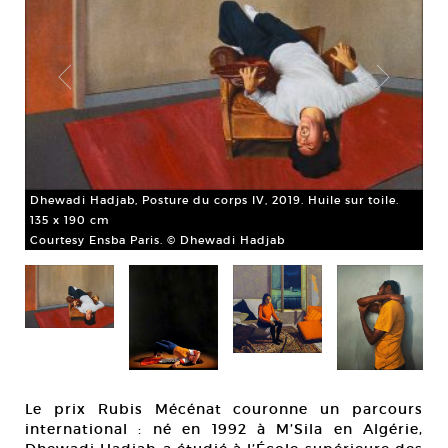
Dhewadi Hadjab, Posture du corps IV, 2019. Huile sur toile.
135 x 190 cm
Courtesy Ensba Paris. © Dhewadi Hadjab
cm
Dhe
cm
Le prix Rubis Mécénat couronne un parcours
Co
international : né en 1992 à M’Sila en Algérie,