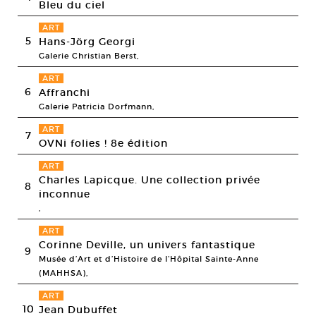
Bleu du ciel
ART
5
Hans-Jörg Georgi
Galerie Christian Berst,
ART
6
Affranchi
Galerie Patricia Dorfmann,
ART
7
OVNi folies ! 8e édition
ART
Charles Lapicque. Une collection privée
8
inconnue
,
ART
Corinne Deville, un univers fantastique
9
Musée d’Art et d’Histoire de l’Hôpital Sainte-Anne
(MAHHSA),
ART
10
Jean Dubuffet