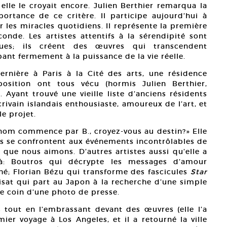
, elle le croyait encore. Julien Berthier remarqua la
ortance de ce critère. Il participe aujourd’hui à
r les miracles quotidiens. Il représente la première
onde. Les artistes attentifs à la sérendipité sont
ues; ils créent des œuvres qui transcendent
pant fermement à la puissance de la vie réelle.
rnière à Paris à la Cité des arts, une résidence
xposition ont tous vécu (hormis Julien Berthier,
 Ayant trouvé une vieille liste d’anciens résidents
crivain islandais enthousiaste, amoureux de l’art, et
le projet.
e nom commence par B., croyez-vous au destin?» Elle
éos se confrontent aux événements incontrôlables de
x que nous aimons. D’autres artistes aussi qu’elle a
éjà: Boutros qui décrypte les messages d’amour
é; Florian Bézu qui transforme des fascicules
Star
oisat qui part au Japon à la recherche d’une simple
le coin d’une photo de presse.
 tout en l’embrassant devant des œuvres (elle l’a
er voyage à Los Angeles, et il a retourné la ville