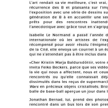
L’art rendait sa vie meilleure, c’est vrai
récurrence des B et plaisanta sur l’imp
l’exposition avec une série de dessins su
génération de B à en accueillir une sec
prêts pour des rencontres inattend
l’anecdotique avec grâce tout en s’agrip
Isabelle Le Normand a passé l’année de
internationale où les artistes de l’e
récompensé pour avoir résolu l’énigme).
de la Cité, elle envoya un courriel à un é
qui ne s’attendait pas à être inclus dans 
«Cher Kristin Marja Baldursdóttir, votr
invita Feiko Beckers, parce que ses vid
la vie qui nous a affectent, nous et ceu
rencontrés ou qu’elle connaissait d
dissimulés dans les reçus de supermarch
Wars
en précieux objets cristallisés; Br
balle de base-ball aperçue un jour dans 
Jonathan Bernad, lui, prend des photos
rencontré dans un bus lors de son premi