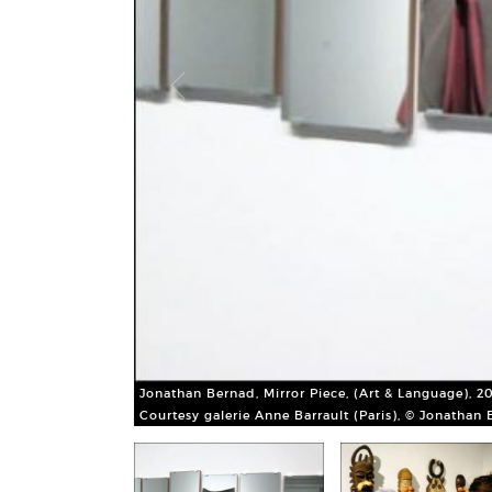
Jonathan Bernad, Mirror Piece, (Art & Language), 201
Courtesy galerie Anne Barrault (Paris), © Jonathan
de Baseball.