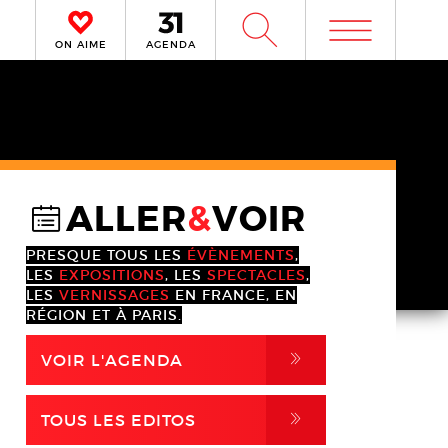
m
W
ON AIME
AGENDA
ALLER
&
VOIR
@
PRESQUE TOUS LES
ÉVÈNEMENTS
,
LES
EXPOSITIONS
, LES
SPECTACLES
,
LES
VERNISSAGES
EN FRANCE, EN
RÉGION ET À PARIS.
,
VOIR L'AGENDA
,
TOUS LES EDITOS