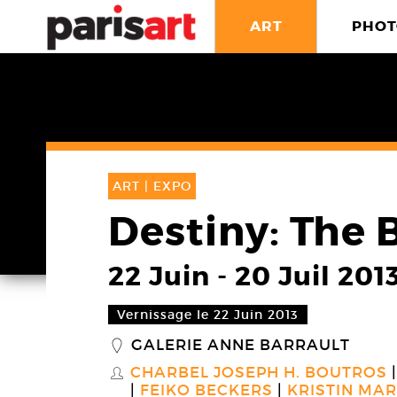
ART
PHOT
ART |
EXPO
Destiny: The B
22 Juin
-
20 Juil 201
Vernissage le 22 Juin 2013
GALERIE ANNE BARRAULT
_
CHARBEL JOSEPH H. BOUTROS
S
FEIKO BECKERS
KRISTIN MA