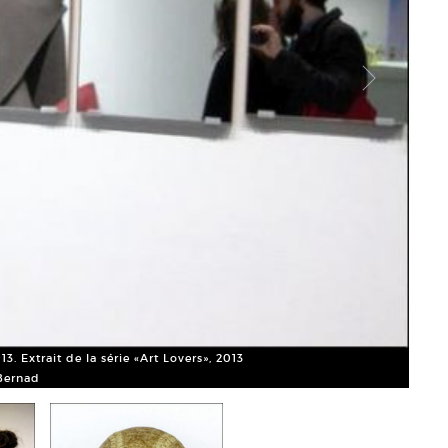
Pauli
Court
3. Extrait de la série «Art Lovers», 2013
 Bernad