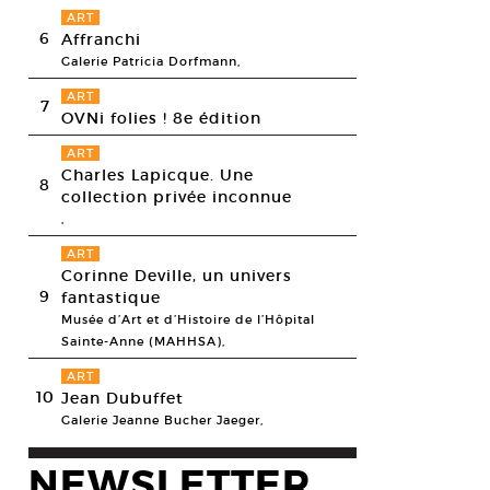
ART
6
Affranchi
Galerie Patricia Dorfmann,
ART
7
OVNi folies ! 8e édition
ART
Charles Lapicque. Une
8
collection privée inconnue
,
ART
Corinne Deville, un univers
9
fantastique
Musée d’Art et d’Histoire de l’Hôpital
Sainte-Anne (MAHHSA),
ne Curnier Jardin, Coïncidence Romaine, 2009. Photographie
esy galerie Anne Barrault (Paris), © Jean-François Robardet
ART
10
Jean Dubuffet
Galerie Jeanne Bucher Jaeger,
NEWSLETTER