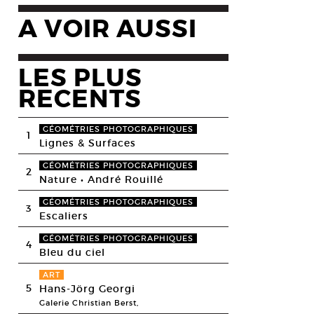
A VOIR AUSSI
LES PLUS
RECENTS
GÉOMÉTRIES PHOTOGRAPHIQUES
1
Lignes & Surfaces
GÉOMÉTRIES PHOTOGRAPHIQUES
2
Nature • André Rouillé
GÉOMÉTRIES PHOTOGRAPHIQUES
3
Escaliers
GÉOMÉTRIES PHOTOGRAPHIQUES
4
Bleu du ciel
ART
5
Hans-Jörg Georgi
Galerie Christian Berst,