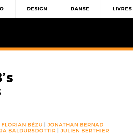
O
DESIGN
DANSE
LIVRES
’s
3
FLORIAN BÉZU
JONATHAN BERNAD
RJA BALDURSDOTTIR
JULIEN BERTHIER