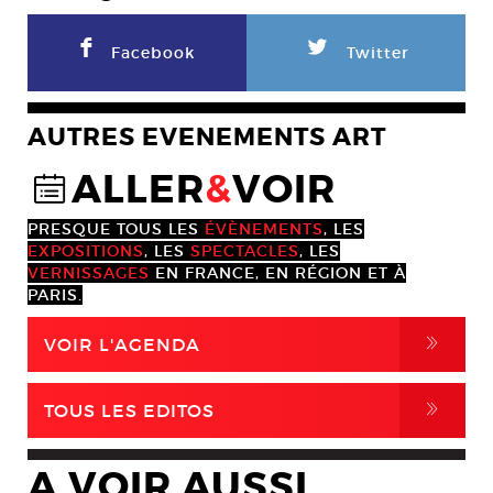
F
L
Facebook
Twitter
AUTRES EVENEMENTS ART
ALLER
&
VOIR
@
PRESQUE TOUS LES
ÉVÈNEMENTS
, LES
EXPOSITIONS
, LES
SPECTACLES
, LES
VERNISSAGES
EN FRANCE, EN RÉGION ET À
PARIS.
,
VOIR L'AGENDA
,
TOUS LES EDITOS
A VOIR AUSSI