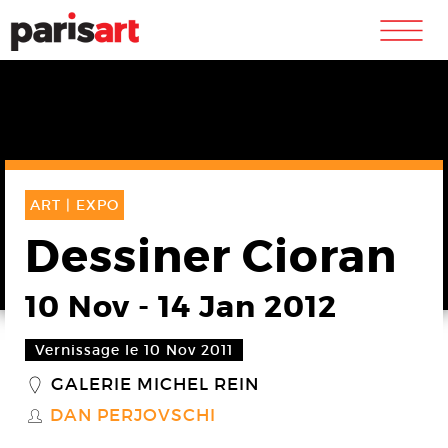
m
ART |
EXPO
Dessiner Cioran
10 Nov
-
14 Jan 2012
Vernissage le 10 Nov 2011
GALERIE MICHEL REIN
_
DAN PERJOVSCHI
S