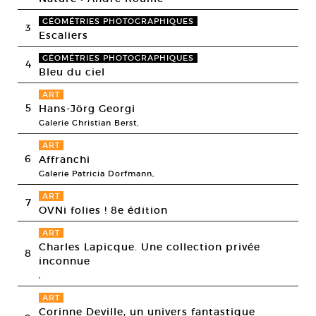
GÉOMÉTRIES PHOTOGRAPHIQUES
3
Escaliers
GÉOMÉTRIES PHOTOGRAPHIQUES
4
Bleu du ciel
ART
5
Hans-Jörg Georgi
Galerie Christian Berst,
ART
6
Affranchi
Galerie Patricia Dorfmann,
ART
7
OVNi folies ! 8e édition
ART
Charles Lapicque. Une collection privée
8
inconnue
,
ART
Corinne Deville, un univers fantastique