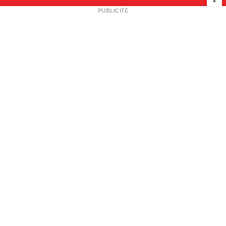
×
NEWSLETTER
PUBLICITÉ
L
A PROPOS
PLAN MEDIA
PARTENAIRES
CONTACT
© 2026 copyright
Mentions légales / CGV
Contact