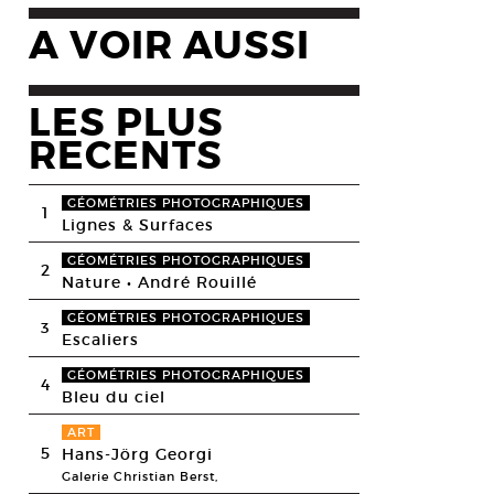
A VOIR AUSSI
LES PLUS
RECENTS
GÉOMÉTRIES PHOTOGRAPHIQUES
1
Lignes & Surfaces
GÉOMÉTRIES PHOTOGRAPHIQUES
2
Nature • André Rouillé
GÉOMÉTRIES PHOTOGRAPHIQUES
3
Escaliers
GÉOMÉTRIES PHOTOGRAPHIQUES
4
Bleu du ciel
ART
5
Hans-Jörg Georgi
Galerie Christian Berst,