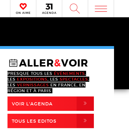
m
W
ON AIME
AGENDA
ALLER
&
VOIR
@
PRESQUE TOUS LES
ÉVÈNEMENTS
,
LES
EXPOSITIONS
, LES
SPECTACLES
,
LES
VERNISSAGES
EN FRANCE, EN
RÉGION ET À PARIS.
,
VOIR L'AGENDA
,
TOUS LES EDITOS