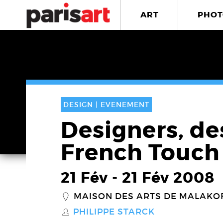
ART
PHOT
DESIGN |
EVENEMENT
Designers, de
French Touch
21 Fév
-
21 Fév 2008
MAISON DES ARTS DE MALAKO
_
PHILIPPE STARCK
S