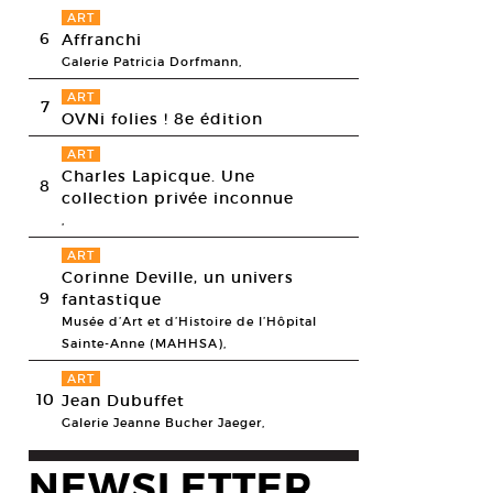
ART
6
Affranchi
Galerie Patricia Dorfmann,
ART
7
OVNi folies ! 8e édition
ART
Charles Lapicque. Une
8
collection privée inconnue
,
ART
Corinne Deville, un univers
9
fantastique
Musée d’Art et d’Histoire de l’Hôpital
Sainte-Anne (MAHHSA),
ART
10
Jean Dubuffet
Galerie Jeanne Bucher Jaeger,
NEWSLETTER