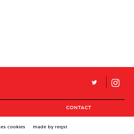
L
CONTACT
es cookies
made by reqst