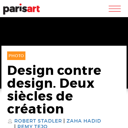
m
PHOTO
Design contre
design. Deux
siècles de
création
ROBERT STADLER
ZAHA HADID
S
REMY TEJO