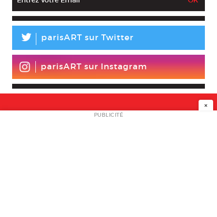
L
parisART sur Twitter
parisART sur Instagram
×
NEWSLETTER
PUBLICITÉ
L