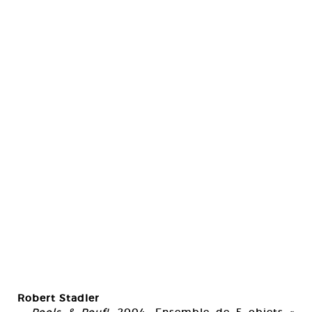
Robert Stadler
—
Pools & Pouf!
, 2004. Ensemble de 5 objets «