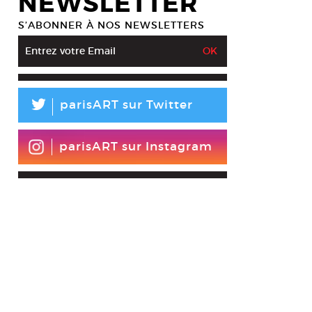
NEWSLETTER
nce Torres, La Maîtrise de la diagonale, 2011. Installation in situ, miroir
S’ABONNER À NOS NEWSLETTERS
bles
esy Clémence Torres
L
parisART sur Twitter
parisART sur Instagram