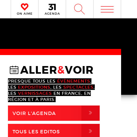
m
W
ON AIME
AGENDA
ALLER
&
VOIR
@
PRESQUE TOUS LES
ÉVÈNEMENTS
,
LES
EXPOSITIONS
, LES
SPECTACLES
,
LES
VERNISSAGES
EN FRANCE, EN
RÉGION ET À PARIS.
,
VOIR L'AGENDA
,
TOUS LES EDITOS