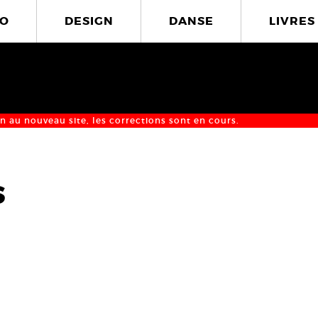
O
DESIGN
DANSE
LIVRES
n au nouveau site, les corrections sont en cours.
s