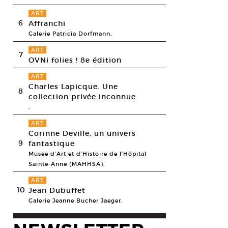
ART
6
Affranchi
Galerie Patricia Dorfmann,
ART
7
OVNi folies ! 8e édition
ART
Charles Lapicque. Une
8
collection privée inconnue
,
ART
Corinne Deville, un univers
9
fantastique
Musée d’Art et d’Histoire de l’Hôpital
Sainte-Anne (MAHHSA),
ART
10
Jean Dubuffet
Galerie Jeanne Bucher Jaeger,