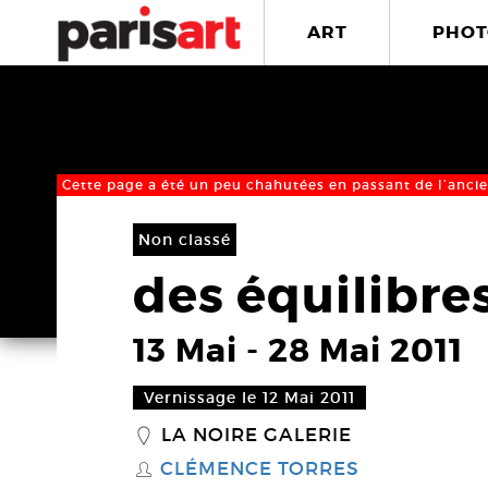
ART
PHOT
Cette page a été un peu chahutées en passant de l’ancie
Non classé
des équilibre
13 Mai
-
28 Mai 2011
Vernissage le 12 Mai 2011
LA NOIRE GALERIE
_
CLÉMENCE TORRES
S