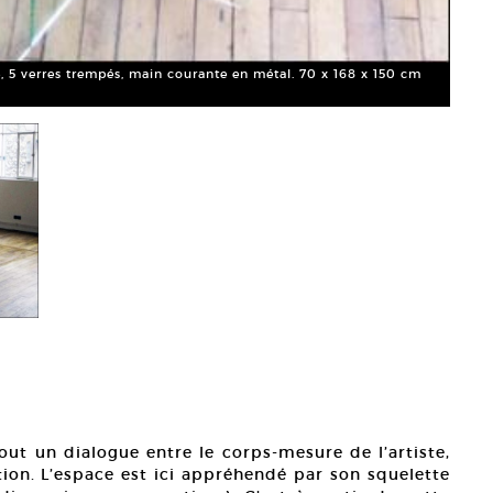
Cléme
varia
, 5 verres trempés, main courante en métal. 70 x 168 x 150 cm
Court
tout un dialogue entre le corps-mesure de l’artiste,
ition. L’espace est ici appréhendé par son squelette