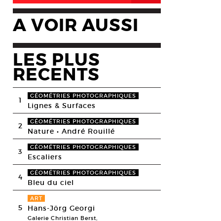
A VOIR AUSSI
LES PLUS
RECENTS
GÉOMÉTRIES PHOTOGRAPHIQUES
1
Lignes & Surfaces
GÉOMÉTRIES PHOTOGRAPHIQUES
2
Nature • André Rouillé
GÉOMÉTRIES PHOTOGRAPHIQUES
3
Escaliers
GÉOMÉTRIES PHOTOGRAPHIQUES
4
Bleu du ciel
ART
5
Hans-Jörg Georgi
Galerie Christian Berst,