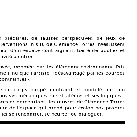
s précaires, de fausses perspectives, de jeux de
nterventions in situ de Clémence Torres investissent
érieur d’un espace contraignant, barré de poulies et
nvité à entrer.
avée, rythmée par les éléments environnants. Pris
e l’indique l’artiste, «désavantagé par les courbes
contraintes».
 de ce corps happé, contraint et modulé par son
ns ses mécaniques, ses stratégies et ses logiques.
intes et perceptions, les œuvres de Clémence Torres
ire de l’espace qui prend pour étalon nos propres
 ici se rencontrer, se heurter ou dialoguer.