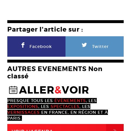
Partager l'article sur :
F
L
Facebook
Twitter
AUTRES EVENEMENTS Non
classé
ALLER
&
VOIR
@
PRESQUE TOUS LES
ÉVÈNEMENTS
, LES
EXPOSITIONS
, LES
SPECTACLES
, LES
VERNISSAGES
EN FRANCE, EN RÉGION ET À
PARIS.