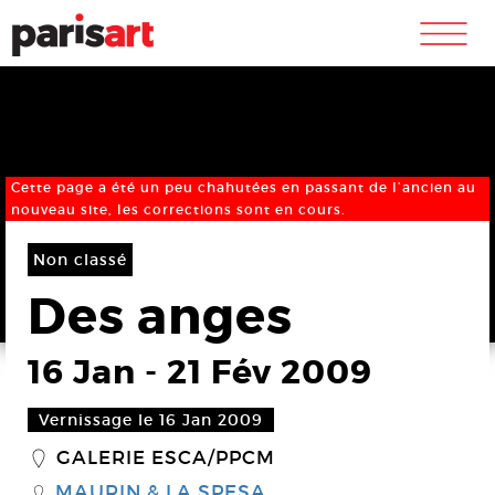
m
Cette page a été un peu chahutées en passant de l’ancien au
nouveau site, les corrections sont en cours.
Non classé
Des anges
16 Jan
-
21 Fév 2009
Vernissage le 16 Jan 2009
GALERIE ESCA/PPCM
_
MAURIN & LA SPESA
S