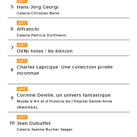
ART
5
Hans-Jörg Georgi
Galerie Christian Berst,
ART
6
Affranchi
Galerie Patricia Dorfmann,
ART
7
OVNi folies ! 8e édition
ART
Charles Lapicque. Une collection privée
8
inconnue
,
ART
Corinne Deville, un univers fantastique
9
Musée d’Art et d’Histoire de l’Hôpital Sainte-Anne
(MAHHSA),
ART
10
Jean Dubuffet
Galerie Jeanne Bucher Jaeger,