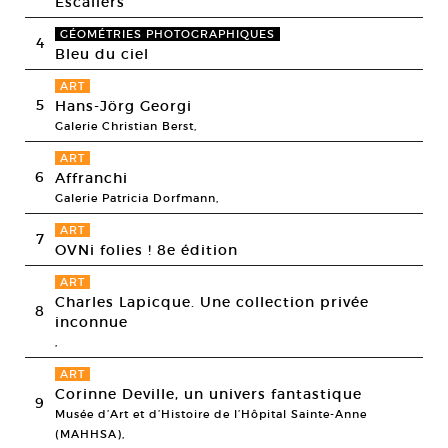
Escaliers
GÉOMÉTRIES PHOTOGRAPHIQUES
4
Bleu du ciel
ART
5
Hans-Jörg Georgi
Galerie Christian Berst,
ART
6
Affranchi
Galerie Patricia Dorfmann,
ART
7
OVNi folies ! 8e édition
ART
Charles Lapicque. Une collection privée
8
inconnue
,
ART
Corinne Deville, un univers fantastique
9
Musée d’Art et d’Histoire de l’Hôpital Sainte-Anne
(MAHHSA),