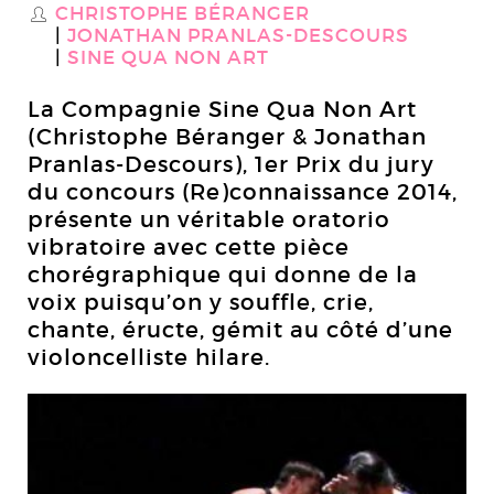
CHRISTOPHE BÉRANGER
S
JONATHAN PRANLAS-DESCOURS
SINE QUA NON ART
La Compagnie Sine Qua Non Art
(Christophe Béranger & Jonathan
Pranlas-Descours), 1er Prix du jury
du concours (Re)connaissance 2014,
présente un véritable oratorio
vibratoire avec cette pièce
chorégraphique qui donne de la
voix puisqu’on y souffle, crie,
chante, éructe, gémit au côté d’une
violoncelliste hilare.