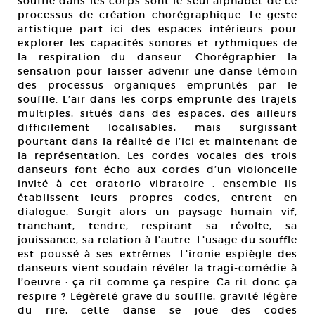
souffle dans les corps sont le seul alphabet de ce
processus de création chorégraphique. Le geste
artistique part ici des espaces intérieurs pour
explorer les capacités sonores et rythmiques de
la respiration du danseur. Chorégraphier la
sensation pour laisser advenir une danse témoin
des processus organiques empruntés par le
souffle. L’air dans les corps emprunte des trajets
multiples, situés dans des espaces, des ailleurs
difficilement localisables, mais surgissant
pourtant dans la réalité de l’ici et maintenant de
la représentation. Les cordes vocales des trois
danseurs font écho aux cordes d’un violoncelle
invité à cet oratorio vibratoire : ensemble ils
établissent leurs propres codes, entrent en
dialogue. Surgit alors un paysage humain vif,
tranchant, tendre, respirant sa révolte, sa
jouissance, sa relation à l’autre. L’usage du souffle
est poussé à ses extrêmes. L’ironie espiègle des
danseurs vient soudain révéler la tragi-comédie à
l’oeuvre : ça rit comme ça respire. Ca rit donc ça
respire ? Légèreté grave du souffle, gravité légère
du rire, cette danse se joue des codes