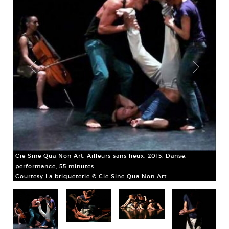
Cie
per
Cou
Cie Sine Qua Non Art, Ailleurs sans lieux, 2015. Danse,
performance, 55 minutes.
Courtesy La briqueterie © Cie Sine Qua Non Art