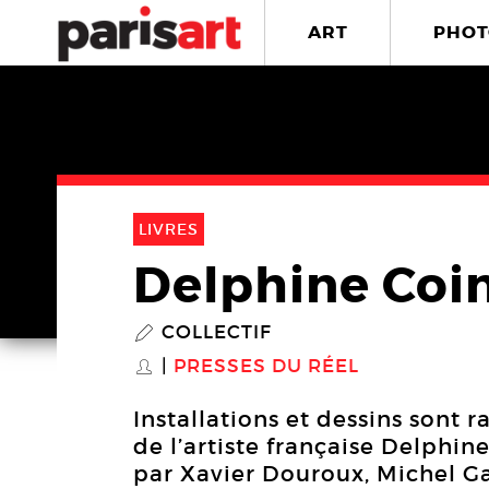
ART
PHOT
LIVRES
Delphine Coi
COLLECTIF
P
PRESSES DU RÉEL
S
Installations et dessins sont
de l’artiste française Delphin
par Xavier Douroux, Michel Ga