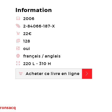
Information
@
2006
2
2-84066-187-X
\
22€
E
128
Z
oui
4
français / anglais
}
220 L - 310 H
Acheter ce livre en ligne
\
b
Fronsacq