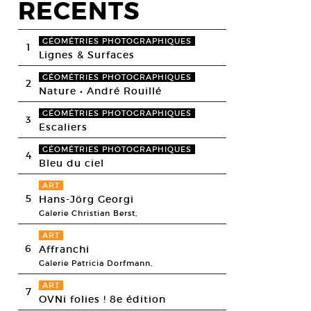
RECENTS
GÉOMÉTRIES PHOTOGRAPHIQUES
1
Lignes & Surfaces
GÉOMÉTRIES PHOTOGRAPHIQUES
2
Nature • André Rouillé
GÉOMÉTRIES PHOTOGRAPHIQUES
3
Escaliers
GÉOMÉTRIES PHOTOGRAPHIQUES
4
Bleu du ciel
ART
5
Hans-Jörg Georgi
Galerie Christian Berst,
ART
6
Affranchi
Galerie Patricia Dorfmann,
ART
7
OVNi folies ! 8e édition