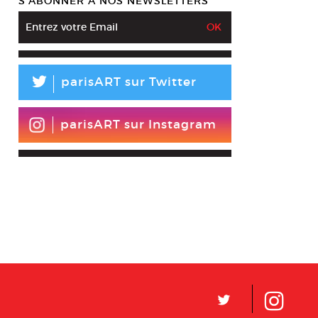
S’ABONNER À NOS NEWSLETTERS
L
parisART sur Twitter
parisART sur Instagram
L