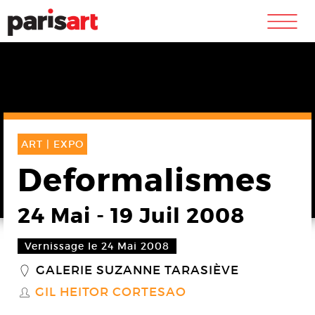
m
ART |
EXPO
Deformalismes
24 Mai
-
19 Juil 2008
Vernissage le 24 Mai 2008
GALERIE SUZANNE TARASIÈVE
_
GIL HEITOR CORTESAO
S