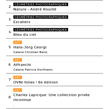
GÉOMÉTRIES PHOTOGRAPHIQUES
2
Nature • André Rouillé
GÉOMÉTRIES PHOTOGRAPHIQUES
3
Escaliers
GÉOMÉTRIES PHOTOGRAPHIQUES
4
Bleu du ciel
ART
5
Hans-Jörg Georgi
Galerie Christian Berst,
ART
6
Affranchi
Galerie Patricia Dorfmann,
ART
7
OVNi folies ! 8e édition
ART
Charles Lapicque. Une collection privée
8
inconnue
,