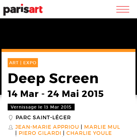
m
ART |
EXPO
Deep Screen
14 Mar
-
24 Mai 2015
Vernissage le 13 Mar 2015
PARC SAINT-LÉGER
_
JEAN-MARIE APPRIOU
MARLIE MUL
S
PIERO GILARDI
CHARLIE YOULE