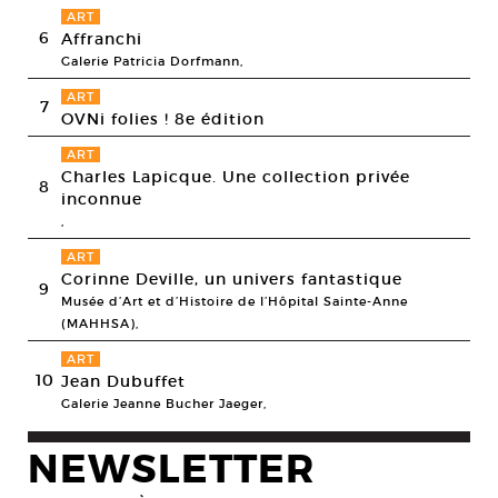
ART
6
Affranchi
Galerie Patricia Dorfmann,
ART
7
OVNi folies ! 8e édition
ART
Charles Lapicque. Une collection privée
8
inconnue
,
ART
Corinne Deville, un univers fantastique
9
Musée d’Art et d’Histoire de l’Hôpital Sainte-Anne
(MAHHSA),
ART
10
Jean Dubuffet
Galerie Jeanne Bucher Jaeger,
NEWSLETTER