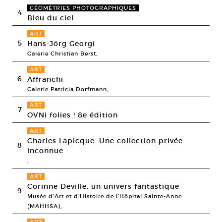
GÉOMÉTRIES PHOTOGRAPHIQUES
4
Bleu du ciel
ART
5
Hans-Jörg Georgi
Galerie Christian Berst,
ART
6
Affranchi
Galerie Patricia Dorfmann,
ART
7
OVNi folies ! 8e édition
ART
Charles Lapicque. Une collection privée
8
inconnue
,
ART
Corinne Deville, un univers fantastique
9
Musée d’Art et d’Histoire de l’Hôpital Sainte-Anne
(MAHHSA),