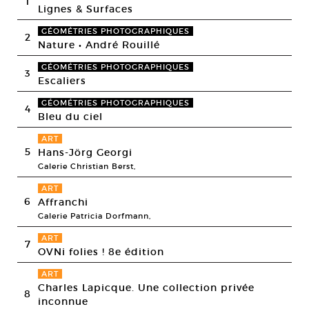
1
Lignes & Surfaces
GÉOMÉTRIES PHOTOGRAPHIQUES
2
Nature • André Rouillé
GÉOMÉTRIES PHOTOGRAPHIQUES
3
Escaliers
GÉOMÉTRIES PHOTOGRAPHIQUES
4
Bleu du ciel
ART
5
Hans-Jörg Georgi
Galerie Christian Berst,
ART
6
Affranchi
Galerie Patricia Dorfmann,
ART
7
OVNi folies ! 8e édition
ART
Charles Lapicque. Une collection privée
8
inconnue