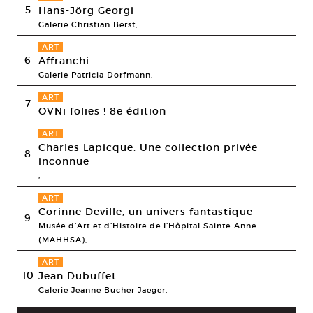
5
Hans-Jörg Georgi
Galerie Christian Berst,
ART
6
Affranchi
Galerie Patricia Dorfmann,
ART
7
OVNi folies ! 8e édition
ART
Charles Lapicque. Une collection privée
8
inconnue
,
ART
Corinne Deville, un univers fantastique
9
Musée d’Art et d’Histoire de l’Hôpital Sainte-Anne
(MAHHSA),
ART
10
Jean Dubuffet
Galerie Jeanne Bucher Jaeger,