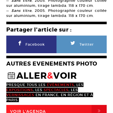
—
Sans titre
, 2005. Photographie couleur collée
sur aluminium, tirage lambda. 118 x 170 cm.
—
Sans titre
, 2005. Photographie couleur collée
sur aluminium, tirage lambda. 118 x 170 cm.
Partager l'article sur :
F
L
Facebook
Twitter
AUTRES EVENEMENTS PHOTO
ALLER
&
VOIR
@
PRESQUE TOUS LES
ÉVÈNEMENTS
, LES
EXPOSITIONS
, LES
SPECTACLES
, LES
VERNISSAGES
EN FRANCE, EN RÉGION ET À
PARIS.
,
VOIR L'AGENDA