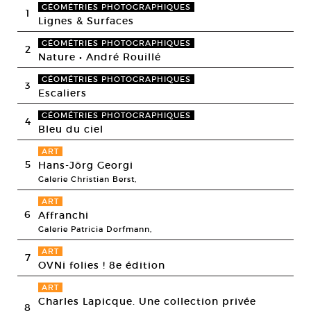
GÉOMÉTRIES PHOTOGRAPHIQUES
1
Lignes & Surfaces
GÉOMÉTRIES PHOTOGRAPHIQUES
2
Nature • André Rouillé
GÉOMÉTRIES PHOTOGRAPHIQUES
3
Escaliers
GÉOMÉTRIES PHOTOGRAPHIQUES
4
Bleu du ciel
ART
5
Hans-Jörg Georgi
Galerie Christian Berst,
ART
6
Affranchi
Galerie Patricia Dorfmann,
ART
7
OVNi folies ! 8e édition
ART
Charles Lapicque. Une collection privée
8