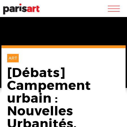
m
ART
[Débats]
Campement
urbain :
Nouvelles
Urbanités,