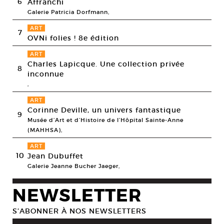
6
Affranchi
Galerie Patricia Dorfmann,
ART
7
OVNi folies ! 8e édition
ART
Charles Lapicque. Une collection privée
8
inconnue
,
ART
Corinne Deville, un univers fantastique
9
Musée d’Art et d’Histoire de l’Hôpital Sainte-Anne
(MAHHSA),
ART
10
Jean Dubuffet
Galerie Jeanne Bucher Jaeger,
NEWSLETTER
S’ABONNER À NOS NEWSLETTERS