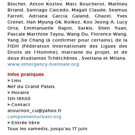
Blocher, Anton Kozlov, Marc Boucherot, Mathieu
Briand, Santiago Caicedo, Magali Claude, Seamus
Farrell, Adriana Garcia Galand, Ghazel, Yves
Grenet, Han Myung-Ok, Kolkoz, Koo Jeong-A, Lucy
Orta, Emmanuelle Rapin, Sarkis, Shen Yuan,
Pascale Marthine Tayou, Wang Du, Florence Wang,
Yang Jie Chang (à confirmer pour certains), de la
FIDH (Fédération Internationale des Ligues des
Droits de l’Homme), marraine du projet, et de
deux étudiantes Tchétchènes , Svetlana et Milana.
www.emergency-biennale.org
Infos pratiques
>
Lieu
Nef du Grand Palais
>
Horaire
13h-18h30
>
Contact
atournon_cu@yahoo.fr
campementurbain.org
>
Entrée libre
Tous les samedis, jusqu’au 17 juin.