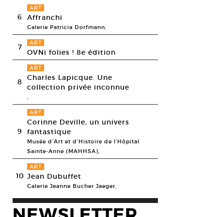
ART
6
Affranchi
Galerie Patricia Dorfmann,
ART
7
OVNi folies ! 8e édition
ART
Charles Lapicque. Une
8
collection privée inconnue
,
ART
Corinne Deville, un univers
9
fantastique
Musée d’Art et d’Histoire de l’Hôpital
Sainte-Anne (MAHHSA),
ART
10
Jean Dubuffet
Galerie Jeanne Bucher Jaeger,
NEWSLETTER