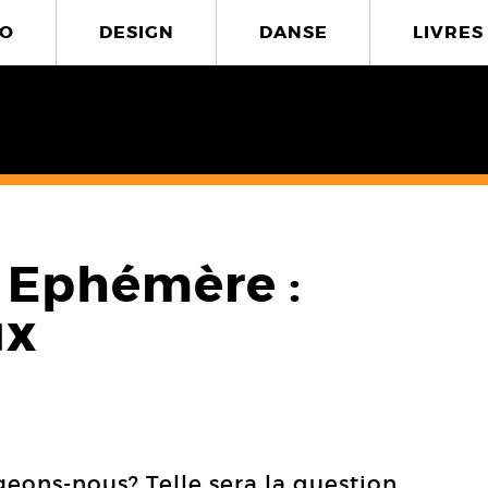
O
DESIGN
DANSE
LIVRES
t Ephémère :
ux
eons-nous? Telle sera la question