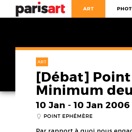
ART
PHOT
ART
[Débat] Poin
Minimum de
10 Jan
-
10 Jan 2006
POINT EPHÉMÈRE
_
Par rapport à quoi nous engag