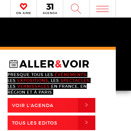
m
W
ON AIME
AGENDA
ALLER
&
VOIR
@
PRESQUE TOUS LES
ÉVÈNEMENTS
,
LES
EXPOSITIONS
, LES
SPECTACLES
,
LES
VERNISSAGES
EN FRANCE, EN
RÉGION ET À PARIS.
,
VOIR L'AGENDA
,
TOUS LES EDITOS