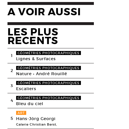
A VOIR AUSSI
LES PLUS
RECENTS
GÉOMÉTRIES PHOTOGRAPHIQUES
1
Lignes & Surfaces
GÉOMÉTRIES PHOTOGRAPHIQUES
2
Nature • André Rouillé
GÉOMÉTRIES PHOTOGRAPHIQUES
3
Escaliers
GÉOMÉTRIES PHOTOGRAPHIQUES
4
Bleu du ciel
ART
5
Hans-Jörg Georgi
Galerie Christian Berst,