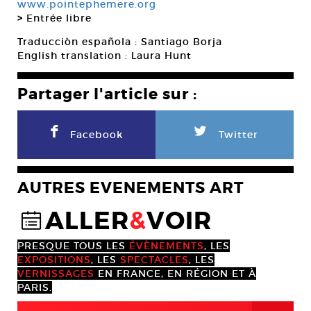
www.pointephemere.org
>
Entrée libre
Traducciòn española : Santiago Borja
English translation : Laura Hunt
Partager l'article sur :
F
L
Facebook
Twitter
AUTRES EVENEMENTS ART
ALLER
&
VOIR
@
PRESQUE TOUS LES
ÉVÈNEMENTS
, LES
EXPOSITIONS
, LES
SPECTACLES
, LES
VERNISSAGES
EN FRANCE, EN RÉGION ET À
PARIS.