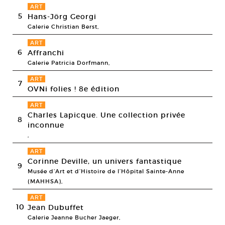
ART
5
Hans-Jörg Georgi
Galerie Christian Berst,
ART
6
Affranchi
Galerie Patricia Dorfmann,
ART
7
OVNi folies ! 8e édition
ART
Charles Lapicque. Une collection privée
8
inconnue
,
ART
Corinne Deville, un univers fantastique
9
Musée d’Art et d’Histoire de l’Hôpital Sainte-Anne
(MAHHSA),
ART
10
Jean Dubuffet
Galerie Jeanne Bucher Jaeger,