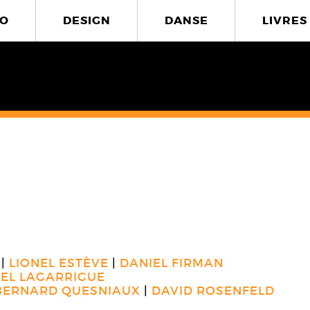
O
DESIGN
DANSE
LIVRES
i
LIONEL ESTÈVE
DANIEL FIRMAN
EL LAGARRIGUE
BERNARD QUESNIAUX
DAVID ROSENFELD