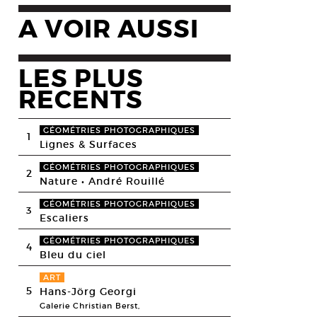
A VOIR AUSSI
LES PLUS
RECENTS
GÉOMÉTRIES PHOTOGRAPHIQUES
1
Lignes & Surfaces
GÉOMÉTRIES PHOTOGRAPHIQUES
2
Nature • André Rouillé
GÉOMÉTRIES PHOTOGRAPHIQUES
3
Escaliers
GÉOMÉTRIES PHOTOGRAPHIQUES
4
Bleu du ciel
ART
5
Hans-Jörg Georgi
Galerie Christian Berst,