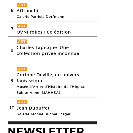
ART
6
Affranchi
Galerie Patricia Dorfmann,
ART
7
OVNi folies ! 8e édition
ART
Charles Lapicque. Une
8
collection privée inconnue
,
ART
Corinne Deville, un univers
9
fantastique
Musée d’Art et d’Histoire de l’Hôpital
Sainte-Anne (MAHHSA),
ART
10
Jean Dubuffet
Galerie Jeanne Bucher Jaeger,
NEWSLETTER