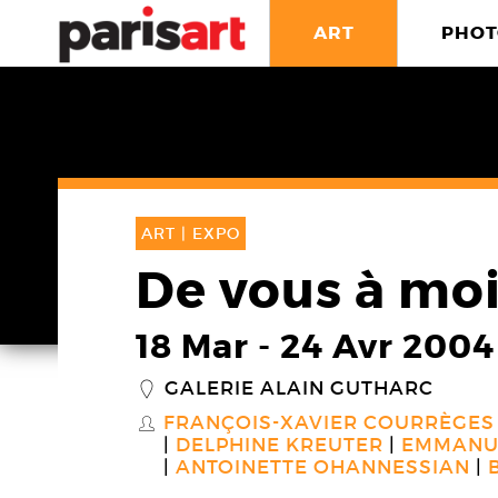
ART
PHOT
ART |
EXPO
De vous à mo
18 Mar
-
24 Avr 2004
GALERIE ALAIN GUTHARC
_
FRANÇOIS-XAVIER COURRÈGES
S
DELPHINE KREUTER
EMMANU
ANTOINETTE OHANNESSIAN