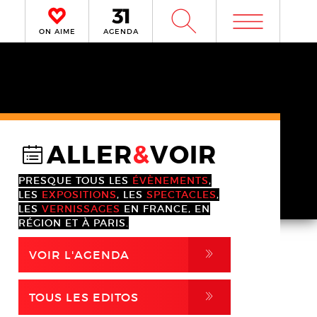
m
W
ON AIME
AGENDA
ALLER
&
VOIR
@
PRESQUE TOUS LES
ÉVÈNEMENTS
,
LES
EXPOSITIONS
, LES
SPECTACLES
,
LES
VERNISSAGES
EN FRANCE, EN
RÉGION ET À PARIS.
,
VOIR L'AGENDA
,
TOUS LES EDITOS