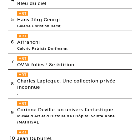
Bleu du ciel
ART
5
Hans-Jörg Georgi
Galerie Christian Berst,
ART
6
Affranchi
Galerie Patricia Dorfmann,
ART
7
OVNi folies ! 8e édition
ART
Charles Lapicque. Une collection privée
8
inconnue
,
ART
Corinne Deville, un univers fantastique
9
Musée d’Art et d’Histoire de l’Hôpital Sainte-Anne
(MAHHSA),
ART
10
Jean Dubuffet