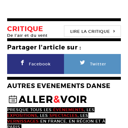
CRITIQUE
›
LIRE LA CRITIQUE
De l’air et du vent
Partager l'article sur :
F
L
Facebook
Twitter
AUTRES EVENEMENTS DANSE
ALLER
&
VOIR
@
PRESQUE TOUS LES
ÉVÈNEMENTS
, LES
EXPOSITIONS
, LES
SPECTACLES
, LES
VERNISSAGES
EN FRANCE, EN RÉGION ET À
PARIS.