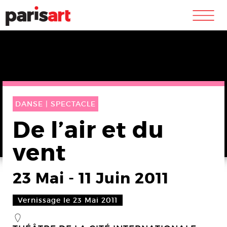
m
DANSE |
SPECTACLE
De l’air et du
vent
23 Mai
-
11 Juin 2011
Vernissage le 23 Mai 2011
_