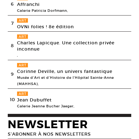
6
Affranchi
Galerie Patricia Dorfmann,
ART
7
OVNi folies ! 8e édition
ART
Charles Lapicque. Une collection privée
8
inconnue
,
ART
Corinne Deville, un univers fantastique
9
Musée d’Art et d’Histoire de l’Hôpital Sainte-Anne
(MAHHSA),
ART
10
Jean Dubuffet
Galerie Jeanne Bucher Jaeger,
NEWSLETTER
S’ABONNER À NOS NEWSLETTERS