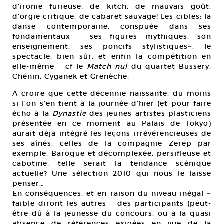
d’ironie furieuse, de kitch, de mauvais goût,
d’orgie critique, de cabaret sauvage! Les cibles: la
danse contemporaine, conspuée dans ses
fondamentaux – ses figures mythiques, son
enseignement, ses poncifs stylistiques−, le
spectacle, bien sûr, et enfin la compétition en
elle-même – cf le
Match nul
du quartet Bussery,
Chénin, Cyganek et Grenèche.
A croire que cette décennie naissante, du moins
si l’on s’en tient à la journée d’hier (et pour faire
écho à la
Dynastie
des jeunes artistes plasticiens
présentée en ce moment au Palais de Tokyo)
aurait déjà intégré les leçons irrévérencieuses de
ses aînés, celles de la compagnie Zerep par
exemple. Baroque et décomplexée, persifleuse et
cabotine, telle serait la tendance scénique
actuelle? Une sélection 2010 qui nous le laisse
penser…
En conséquences, et en raison du niveau inégal −
faible diront les autres – des participants (peut-
être dû à la jeunesse du concours, ou à la quasi
absence de références exigées en vue de la