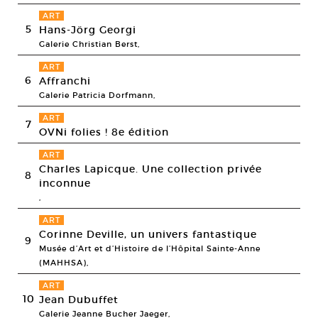
ART
5
Hans-Jörg Georgi
Galerie Christian Berst,
ART
6
Affranchi
Galerie Patricia Dorfmann,
ART
7
OVNi folies ! 8e édition
ART
Charles Lapicque. Une collection privée
8
inconnue
,
ART
Corinne Deville, un univers fantastique
9
Musée d’Art et d’Histoire de l’Hôpital Sainte-Anne
(MAHHSA),
ART
10
Jean Dubuffet
Galerie Jeanne Bucher Jaeger,