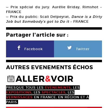
— Prix spécial du jury: Aurélie Briday, Rimshot –
FRANCE
— Prix du public: Scali Delpeyrat,
Dance is a Dirty
Job but Somebody’s got to Do it
– FRANCE
Partager l'article sur :
F
L
Facebook
Twitter
AUTRES EVENEMENTS ÉCHOS
ALLER
&
VOIR
@
PRESQUE TOUS LES
ÉVÈNEMENTS
, LES
EXPOSITIONS
, LES
SPECTACLES
, LES
VERNISSAGES
EN FRANCE, EN RÉGION ET À
PARIS.