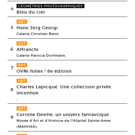
GÉOMÉTRIES PHOTOGRAPHIQUES
4
Bleu du ciel
ART
5
Hans-Jörg Georgi
Galerie Christian Berst,
ART
6
Affranchi
Galerie Patricia Dorfmann,
ART
7
OVNi folies ! 8e édition
ART
Charles Lapicque. Une collection privée
8
inconnue
,
ART
Corinne Deville, un univers fantastique
9
Musée d’Art et d’Histoire de l’Hôpital Sainte-Anne
(MAHHSA),