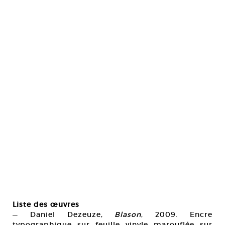
Liste des œuvres
— Daniel Dezeuze,
Blason
, 2009. Encre
typographique sur feuille vinyle marouflée sur