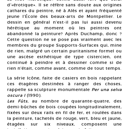
d’«érotique». Il se réfère sans doute aux origines
cathares du peintre, né à Alès et ayant fréquenté
jeune l’École des beaux-arts de Montpellier. Le
dessin en général n’est-il pas lui aussi devenu
hérétique au moment où les peintres ont
abandonné la peinture? Après Duchamp, donc ?
Cette question ne se pose pas vraiment avec les
membres du groupe Supports-Surfaces qui, mine
de rien, malgré un certain puritanisme formel ou
une ascèse esthétique de type cistercien, ont
continué à peindre et à dessiner comme si de
rien n’était, comme avant, comme de tout temps.
La série Icône, faite de casiers en bois rappelant
ces étagères destinées à ranger des choses,
rappelle sa sculpture monumentale
Per una selva
oscura I
(1990).
Les Fûts
, au nombre de quarante-quatre, des
demi-bûches de bois coupées longitudinalement,
fixées sur deux rails en fil de fer, et roulées dans
la peinture, tachetés de rouge, vert, bleu et jaune,
étagées sur six niveaux, composent une