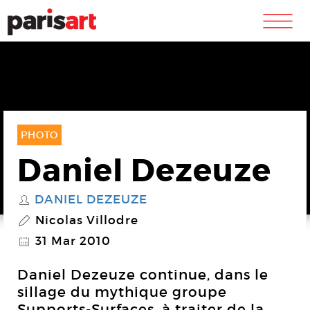
m
PHOTO
Daniel Dezeuze
DANIEL DEZEUZE
S
Nicolas Villodre
P
31 Mar 2010
@
Daniel Dezeuze continue, dans le
sillage du mythique groupe
Supports-Surfaces, à traiter de la