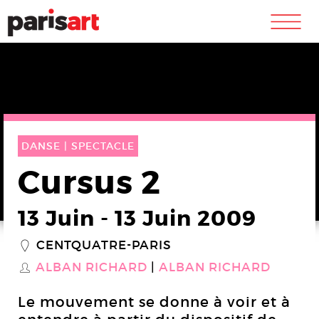
m
DANSE |
SPECTACLE
Cursus 2
13 Juin
-
13 Juin 2009
CENTQUATRE-PARIS
_
ALBAN RICHARD
ALBAN RICHARD
S
Le mouvement se donne à voir et à