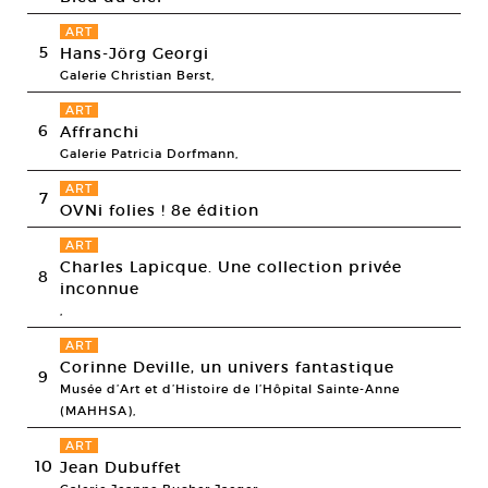
ART
5
Hans-Jörg Georgi
Galerie Christian Berst,
ART
6
Affranchi
Galerie Patricia Dorfmann,
ART
7
OVNi folies ! 8e édition
ART
Charles Lapicque. Une collection privée
8
inconnue
,
ART
Corinne Deville, un univers fantastique
9
Musée d’Art et d’Histoire de l’Hôpital Sainte-Anne
(MAHHSA),
ART
10
Jean Dubuffet