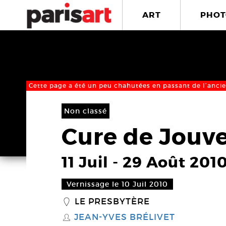
ART
PHOT
Cette page a été un peu chahutées en passant de l’ancie
Non classé
Cure de Jouv
11 Juil
-
29 Août 201
Vernissage le 10 Juil 2010
LE PRESBYTÈRE
_
JEAN-YVES BRÉLIVET
S