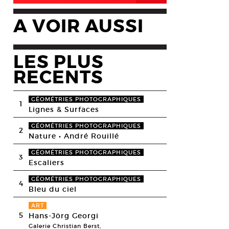
A VOIR AUSSI
LES PLUS
RECENTS
GÉOMÉTRIES PHOTOGRAPHIQUES
1
Lignes & Surfaces
GÉOMÉTRIES PHOTOGRAPHIQUES
2
Nature • André Rouillé
GÉOMÉTRIES PHOTOGRAPHIQUES
3
Escaliers
GÉOMÉTRIES PHOTOGRAPHIQUES
4
Bleu du ciel
ART
5
Hans-Jörg Georgi
Galerie Christian Berst,