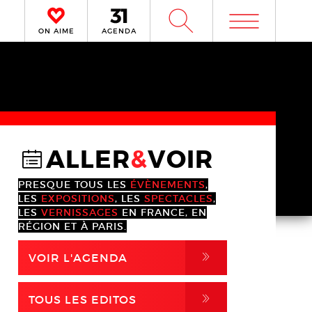
m
W
ON AIME
AGENDA
ALLER
&
VOIR
@
PRESQUE TOUS LES
ÉVÈNEMENTS
,
LES
EXPOSITIONS
, LES
SPECTACLES
,
LES
VERNISSAGES
EN FRANCE, EN
RÉGION ET À PARIS.
,
VOIR L'AGENDA
,
TOUS LES EDITOS