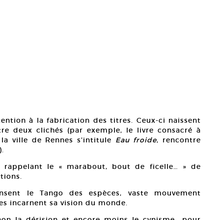
ention à la fabrication des titres. Ceux-ci naissent
re deux clichés (par exemple, le livre consacré à
a ville de Rennes s’intitule
Eau froide
, rencontre
).
n, rappelant le « marabout, bout de ficelle… » de
tions.
ansent le Tango des espèces, vaste mouvement
lles incarnent sa vision du monde.
–non la dérision et encore moins le cynisme– pour