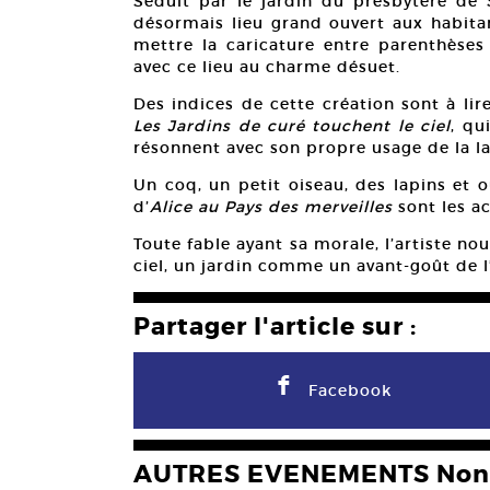
Séduit par le jardin du presbytère de S
désormais lieu grand ouvert aux habitan
mettre la caricature entre parenthèse
avec ce lieu au charme désuet.
Des indices de cette création sont à lire
Les Jardins de curé touchent le ciel
, qu
résonnent avec son propre usage de la la
Un coq, un petit oiseau, des lapins et 
d’
Alice
au Pays des merveilles
sont les ac
Toute fable ayant sa morale, l’artiste n
ciel, un jardin comme un avant-goût de l
Partager l'article sur :
F
Facebook
AUTRES EVENEMENTS Non 