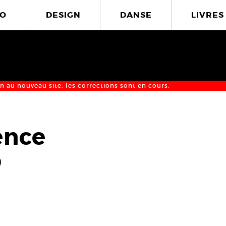
O
DESIGN
DANSE
LIVRES
n au nouveau site, les corrections sont en cours.
ence
0