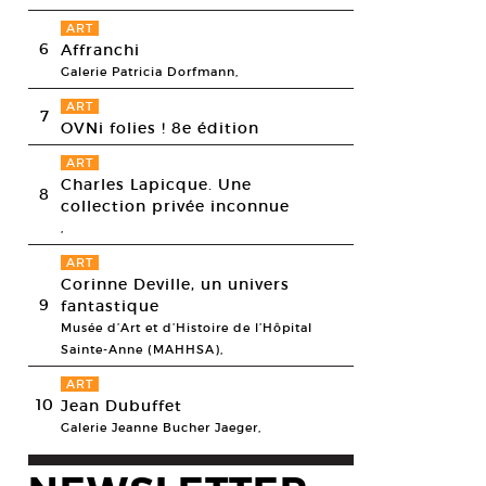
ART
6
Affranchi
Galerie Patricia Dorfmann,
ART
7
OVNi folies ! 8e édition
ART
Charles Lapicque. Une
8
collection privée inconnue
,
ART
Corinne Deville, un univers
9
fantastique
Musée d’Art et d’Histoire de l’Hôpital
Sainte-Anne (MAHHSA),
ART
10
Jean Dubuffet
Galerie Jeanne Bucher Jaeger,