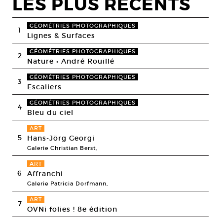
LES PLUS RECENTS
GÉOMÉTRIES PHOTOGRAPHIQUES
1
Lignes & Surfaces
GÉOMÉTRIES PHOTOGRAPHIQUES
2
Nature • André Rouillé
GÉOMÉTRIES PHOTOGRAPHIQUES
3
Escaliers
GÉOMÉTRIES PHOTOGRAPHIQUES
4
Bleu du ciel
ART
5
Hans-Jörg Georgi
Galerie Christian Berst,
ART
6
Affranchi
Galerie Patricia Dorfmann,
ART
7
OVNi folies ! 8e édition