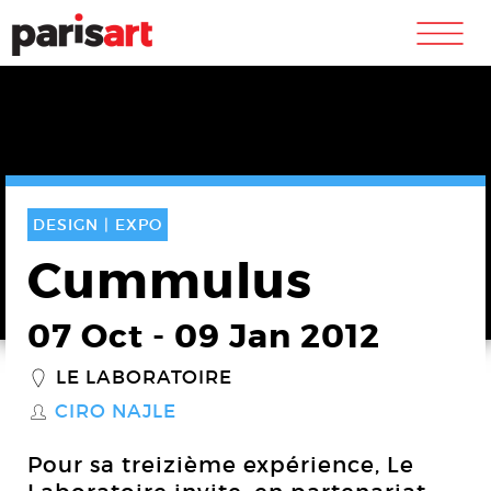
m
DESIGN |
EXPO
Cummulus
07 Oct
-
09 Jan 2012
LE LABORATOIRE
_
CIRO NAJLE
S
Pour sa treizième expérience, Le