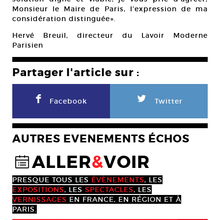
Monsieur le Maire de Paris, l’expression de ma
considération distinguée».
Hervé Breuil, directeur du Lavoir Moderne
Parisien
Partager l'article sur :
F
L
Facebook
Twitter
AUTRES EVENEMENTS ÉCHOS
ALLER
&
VOIR
@
PRESQUE TOUS LES
ÉVÈNEMENTS
, LES
EXPOSITIONS
, LES
SPECTACLES
, LES
VERNISSAGES
EN FRANCE, EN RÉGION ET À
PARIS.