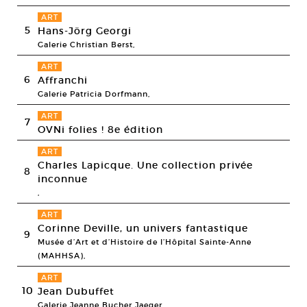
ART
5
Hans-Jörg Georgi
Galerie Christian Berst,
ART
6
Affranchi
Galerie Patricia Dorfmann,
ART
7
OVNi folies ! 8e édition
ART
Charles Lapicque. Une collection privée
8
inconnue
,
ART
Corinne Deville, un univers fantastique
9
Musée d’Art et d’Histoire de l’Hôpital Sainte-Anne
(MAHHSA),
ART
10
Jean Dubuffet
Galerie Jeanne Bucher Jaeger,