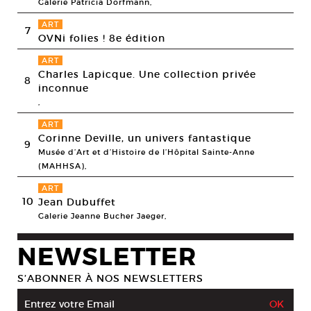
Galerie Patricia Dorfmann,
ART
7
OVNi folies ! 8e édition
ART
Charles Lapicque. Une collection privée
8
inconnue
,
ART
Corinne Deville, un univers fantastique
9
Musée d’Art et d’Histoire de l’Hôpital Sainte-Anne
(MAHHSA),
ART
10
Jean Dubuffet
Galerie Jeanne Bucher Jaeger,
NEWSLETTER
S’ABONNER À NOS NEWSLETTERS