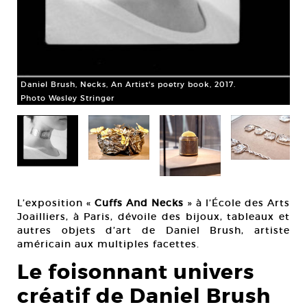
Dan
Pho
Daniel Brush, Necks, An Artist's poetry book, 2017.
Photo Wesley Stringer
L’exposition «
Cuffs And Necks
» à l’École des Arts
Joailliers, à Paris, dévoile des bijoux, tableaux et
autres objets d’art de Daniel Brush, artiste
américain aux multiples facettes.
Le foisonnant univers
créatif de Daniel Brush