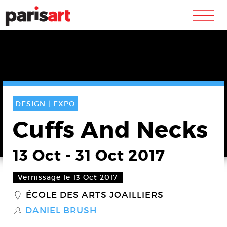
m
DESIGN |
EXPO
Cuffs And Necks
13 Oct
-
31 Oct 2017
Vernissage le 13 Oct 2017
ÉCOLE DES ARTS JOAILLIERS
_
DANIEL BRUSH
S