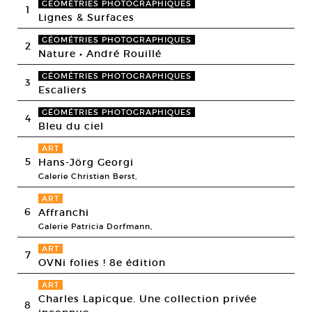
GÉOMÉTRIES PHOTOGRAPHIQUES
1
Lignes & Surfaces
GÉOMÉTRIES PHOTOGRAPHIQUES
2
Nature • André Rouillé
GÉOMÉTRIES PHOTOGRAPHIQUES
3
Escaliers
GÉOMÉTRIES PHOTOGRAPHIQUES
4
Bleu du ciel
ART
5
Hans-Jörg Georgi
Galerie Christian Berst,
ART
6
Affranchi
Galerie Patricia Dorfmann,
ART
7
OVNi folies ! 8e édition
ART
Charles Lapicque. Une collection privée
8