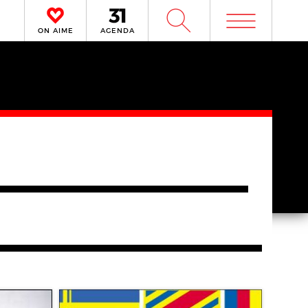
m
W
ON AIME
AGENDA