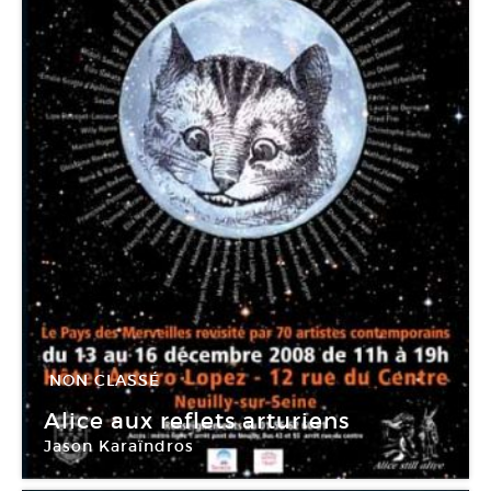
NON CLASSÉ
13 Déc -
16 Déc 2008
Alice aux reflets arturiens
Jason Karaïndros
Hôtel Arturo Lopez