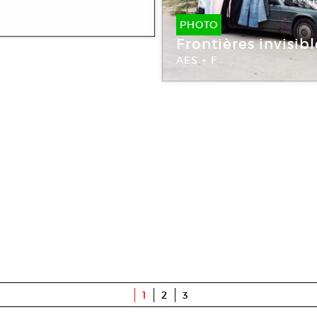
9
e Durham
PHOTO
 Michel Rein
Frontières invisibl
AES + F
1
2
3