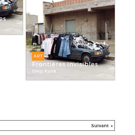
es
ART
Frontières invisibles
Oleg Kulik
Suivant »