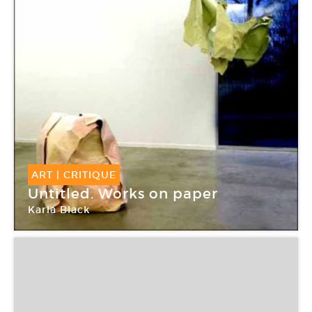
ART
|
CRITIQUE
Untitled. Works on paper
Karla Black