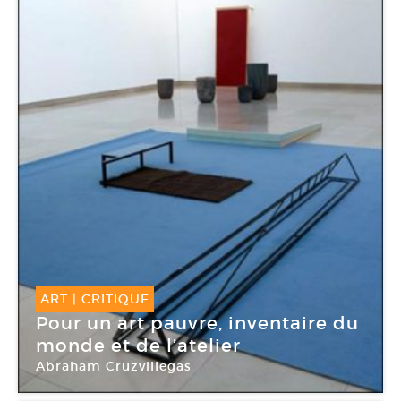
ART
|
CRITIQUE
Pour un art pauvre, inventaire du
monde et de l’atelier
Abraham Cruzvillegas