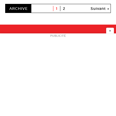
ARCHIVE
1
2
Suivant »
×
NEWSLETTER
PUBLICITÉ
L
A PROPOS
PLAN MEDIA
PARTENAIRES