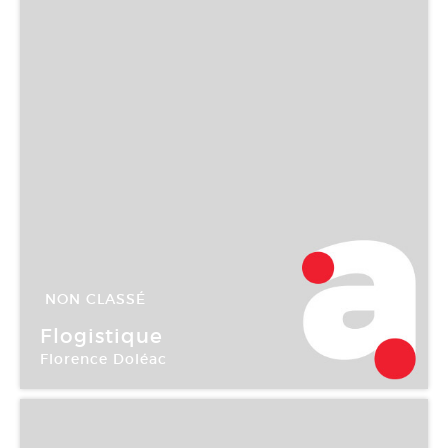
NON CLASSÉ
03 Juin -
24 Juil 2004
Flogistique
Florence Doléac
Galerie Aline Vidal