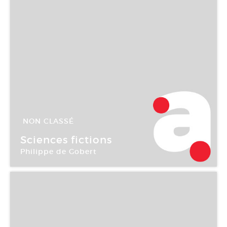
NON CLASSÉ
10 Jan -
11 Fév 2006
Sciences fictions
Philippe de Gobert
Galerie Aline Vidal