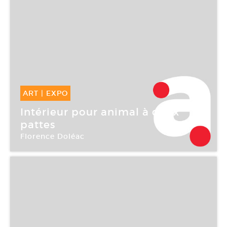
ART
|
EXPO
05 Déc -
20 Jan 2007
Intérieur pour animal à deux
pattes
Florence Doléac
Galerie Philippe Jousse