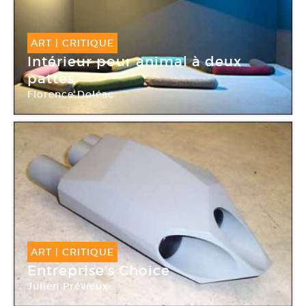
ART
|
CRITIQUE
Intérieur pour animal à deux
pattes
Florence Doléac
Galerie Philippe Jousse
ART
|
CRITIQUE
Entreprise’s Choice
Julien Prévieux
Galerie Philippe Jousse