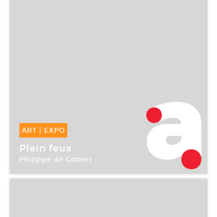
ART
|
EXPO
02 Juin -
23 Juil 2005
Plein feux
Philippe de Gobert
Galerie Aline Vidal