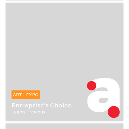
ART
|
EXPO
01 Déc -
19 Jan 2008
Entreprise’s Choice
Julien Prévieux
Galerie Philippe Jousse