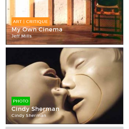
ART
|
CRITIQUE
My Own Cinema
Jeff Mills
Galerie Georges-Philippe & Nathalie Vallois
PHOTO
Cindy Sherman
Cindy Sherman