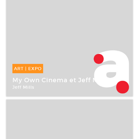
ART
|
EXPO
20 Jan -
12 Fév 2005
My Own Cinema et Jeff Mills
Jeff Mills
Galerie Georges-Philippe & Nathalie Vallois