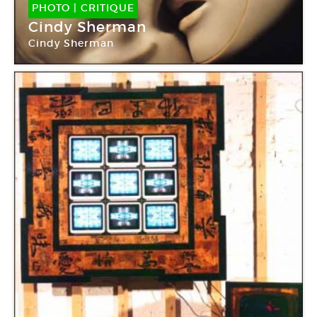
PHOTO
|
CRITIQUE
Cindy Sherman
Cindy Sherman
Jeu de Paume