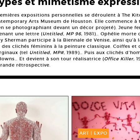
types et mimétisme expressi
remières expositions personnelles se déroulent à The Kit
ntemporary Arts Museum de Houston. Elle commence à tra
(en se photographiant devant un décor projeté). Jeune f
tenant une lettre (
Untitled, MP 96
, 1981)… Ophélie morte
dy Sherman participe à la Biennale de Venise, ainsi qu’à 
e des clichés féminins à la peinture classique. Coiffes et 
rginaux (tel
Untitled, MP#,
1989)… Puis aux clichés d’ho
lowns… Et devient à son tour réalisatrice (
Office Killer
, 
rande rétrospective.
ART
|
EXPO