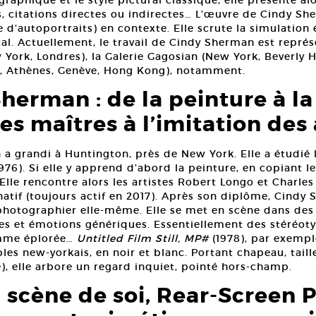
raphique et le style pictural classique, elle présente al
, citations directes ou indirectes… L’œuvre de Cindy S
e d’autoportraits) en contexte. Elle scrute la simulatio
. Actuellement, le travail de Cindy Sherman est représ
York, Londres), la Galerie Gagosian (New York, Beverly Hi
, Athènes, Genève, Hong Kong), notamment.
herman : de la peinture à la
es maîtres à l’imitation des 
a grandi à Huntington, près de New York. Elle a étudié l’
76). Si elle y apprend d’abord la peinture, en copiant le
lle rencontre alors les artistes Robert Longo et Charles 
ernatif (toujours actif en 2017). Après son diplôme, Cind
photographier elle-même. Elle se met en scène dans des r
s et émotions génériques. Essentiellement des stéréoty
emme éplorée…
Untitled Film Still, MP#
(1978), par exempl
es new-yorkais, en noir et blanc. Portant chapeau, taille
), elle arbore un regard inquiet, pointé hors-champ.
 scène de soi, Rear-Screen P