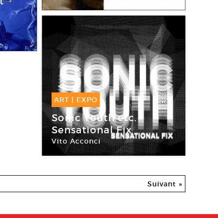
t
Musée Maillol
 Dole
ART
|
EXPO
18 Juin -
07 Sep
Sonic Youth etc.
2008
Sensational Fix
Vito Acconci
Le Life
Suivant »