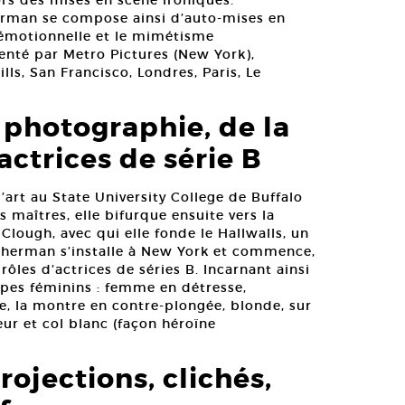
ors des mises en scène ironiques.
herman se compose ainsi d’auto-mises en
n émotionnelle et le mimétisme
enté par Metro Pictures (New York),
lls, San Francisco, Londres, Paris, Le
 photographie, de la
actrices de série B
art au State University College de Buffalo
s maîtres, elle bifurque ensuite vers la
Clough, avec qui elle fonde le Hallwalls, un
y Sherman s’installe à New York et commence,
ôles d’actrices de séries B. Incarnant ainsi
pes féminins : femme en détresse,
e, la montre en contre-plongée, blonde, sur
ur et col blanc (façon héroïne
rojections, clichés,