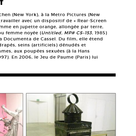
f
chen (New York), à la Metro Pictures (New
vailler avec un dispositif de « Rear-Screen
emme en jupette orange, allongée par terre,
 ou femme noyée (
Untitled, MP# CS–153
, 1985)
la Documenta de Cassel. Du film, elle étend
drapés, seins (artificiels) dénudés et
mmes, aux poupées sexuées (à la Hans
1997). En 2006, le Jeu de Paume (Paris) lui