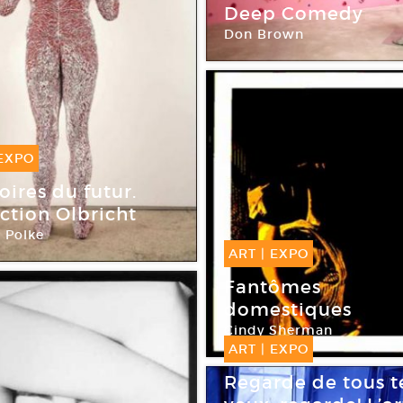
12 Juin -
10 Nov 
Deep Comedy
Don Brown
Le Consortium
EXPO
ct -
15 Jan 2012
ires du futur.
ction Olbricht
 Polke
son rouge
ART
|
EXPO
22 Juil -
29 Oct 
Fantômes
domestiques
Cindy Sherman
Le Parvis
ART
|
EXPO
21 Nov -
22 Fév 
Regarde de tous t