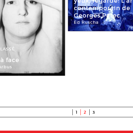
yeux, regarde! L’ar
contemporain de
Georges Perec
Ed Ruscha
Musée des beaux-arts de
LASSÉ
an -
14 Fév 2009
à face
Arbus
é des Jalles
1
2
3