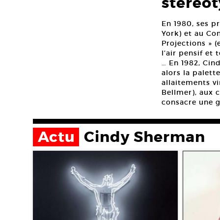
stéréo
En 1980, ses p
York) et au Co
Projections » 
l’air pensif et 
… En 1982, Cin
alors la palett
allaitements vi
Bellmer), aux c
consacre une g
Actu
Cindy Sherman