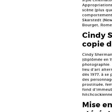
style cinématog
Appropriations
scène (plus qu
comportemental
Skarstedt (New 
Bourget, Rome
Cindy S
copie d
Cindy Sherman 
(diplômée en 19
photographie. E
lieu d’art alt
dès 1977, à se 
des personnage
prostituée, f
fond d’immeubl
hitchcockienne
Mise en