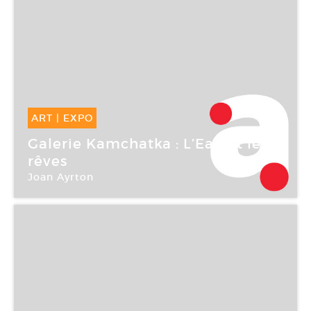
ART
|
EXPO
04 Mai -
30 Juin 2007
Galerie Kamchatka : L’Eau et les
rêves
Joan Ayrton
Galerie Kamchatka