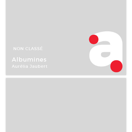
NON CLASSÉ
09 Fév -
31 Mar 2007
Albumines
Aurélia Jaubert
Galerie Kamchatka