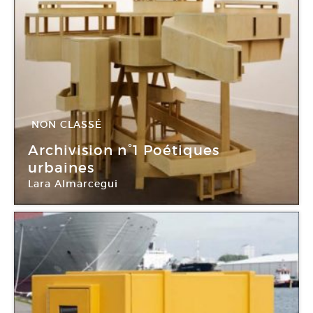
NON CLASSÉ
24 Juin -
24 Sep 2011
Archivision n°1 Poétiques
urbaines
Lara Almarcegui