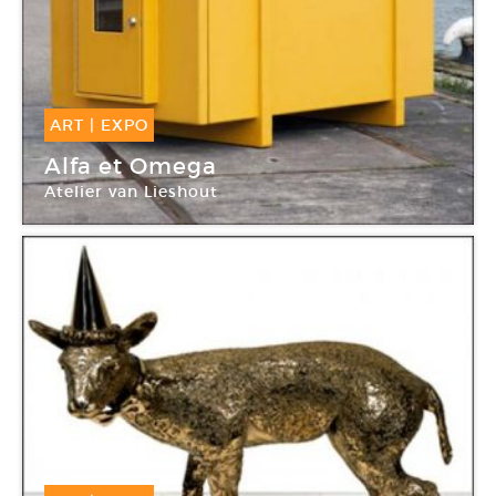
ART
|
EXPO
16 Oct -
20 Nov 2010
Alfa et Omega
Atelier van Lieshout
Galerie Philippe Jousse