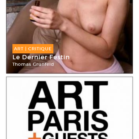
ART
|
CRITIQUE
Le Dernier Festin
Thomas Grünfeld
Galerie Philippe Jousse