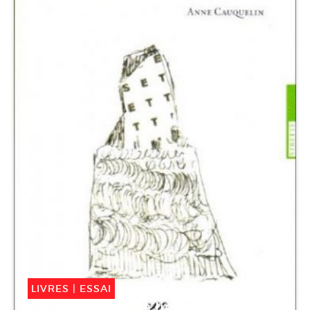
LIVRES
|
ESSAI
De la nature des lièvres